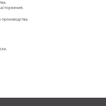
тва.
 расторжения.
а производства.
ски.