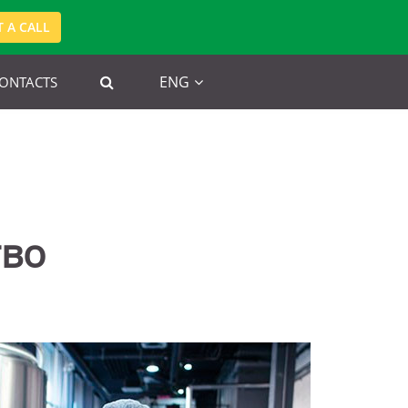
 A CALL
ENG
ONTACTS
тво