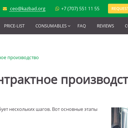
ceo@kazbad.org
+7 (707) 551 11 55
REQUEST
PRICE-LIST
CONSUMABLES
FAQ
REVIEWS
C
ное производство
нтрактное производс
ует нескольких шагов. Вот основные этапы